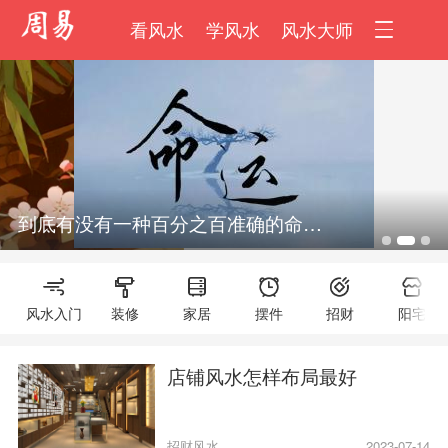
看风水
学风水
风水大师
风水协会
风水书籍
风水案例
风水宝地
八字知识
风水知识
到底有没有一种百分之百准确的命学理论？
风水入门
装修
家居
摆件
招财
阳宅
店铺风水怎样布局最好
招财风水
2023-07-14